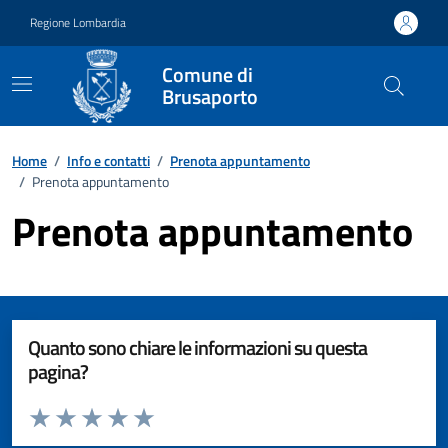
Vai ai contenuti
Vai al footer
Regione Lombardia
Comune di
Brusaporto
Home
/
Info e contatti
/
Prenota appuntamento
/
Prenota appuntamento
Prenota appuntamento
Quanto sono chiare le informazioni su questa
pagina?
Valuta da 1 a 5 stelle la pagina
Valuta 1 stelle su 5
Valuta 2 stelle su 5
Valuta 3 stelle su 5
Valuta 4 stelle su 5
Valuta 5 stelle su 5