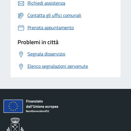
Richiedi assistenza
Contatta gli uffici comunali
Prenota appuntamento
Problemi in città
Segnala disservizio
Elenco segnalazioni pervenute