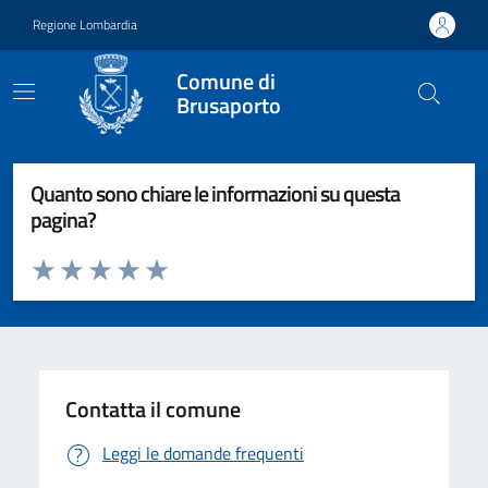
Vai ai contenuti
Vai al footer
Regione Lombardia
Comune di
Brusaporto
Quanto sono chiare le informazioni su questa
pagina?
Valuta da 1 a 5 stelle la pagina
Valuta 1 stelle su 5
Valuta 2 stelle su 5
Valuta 3 stelle su 5
Valuta 4 stelle su 5
Valuta 5 stelle su 5
Contatta il comune
Leggi le domande frequenti