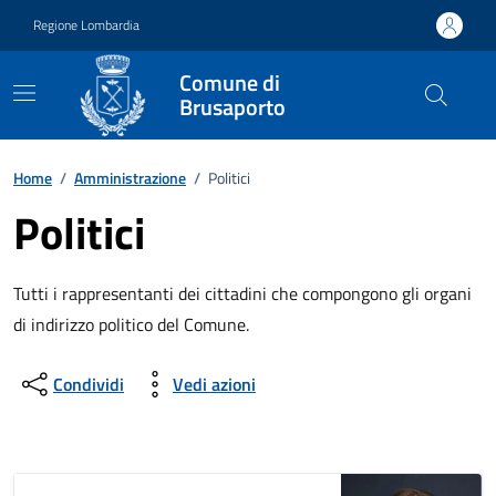
Vai ai contenuti
Vai al footer
Regione Lombardia
Comune di
Brusaporto
Home
/
Amministrazione
/
Politici
Politici
Tutti i rappresentanti dei cittadini che compongono gli organi
di indirizzo politico del Comune.
Condividi
Vedi azioni