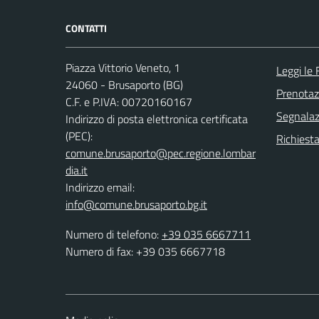
CONTATTI
Piazza Vittorio Veneto, 1
Leggi le
24060 - Brusaporto (BG)
Prenota
C.F. e P.IVA: 00720160167
Segnalazi
Indirizzo di posta elettronica certificata
(PEC):
Richiesta
comune.brusaporto@pec.regione.lombar
dia.it
Indirizzo email:
info@comune.brusaporto.bg.it
Numero di telefono:
+39 035 6667711
Numero di fax: +39 035 6667718