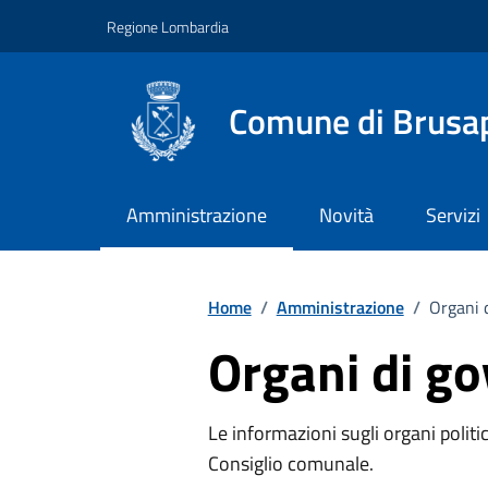
Vai ai contenuti
Vai al footer
Regione Lombardia
Comune di Brusa
Amministrazione
Novità
Servizi
Home
/
Amministrazione
/
Organi 
Organi di g
Le informazioni sugli organi politic
Consiglio comunale.