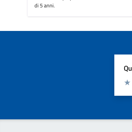
di 5 anni.
Qua
Valut
Valu