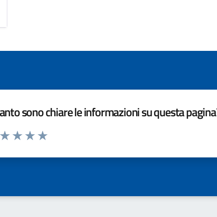
nto sono chiare le informazioni su questa pagina
a da 1 a 5 stelle la pagina
ta 1 stelle su 5
Valuta 2 stelle su 5
Valuta 3 stelle su 5
Valuta 4 stelle su 5
Valuta 5 stelle su 5