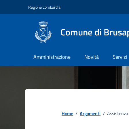
Vai ai contenuti
Vai al footer
Regione Lombardia
Comune di Brusa
Amministrazione
Novità
Servizi
Home
/
Argomenti
/
Assistenza 