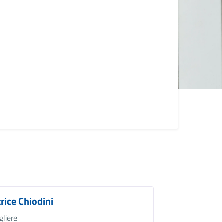
rice Chiodini
gliere