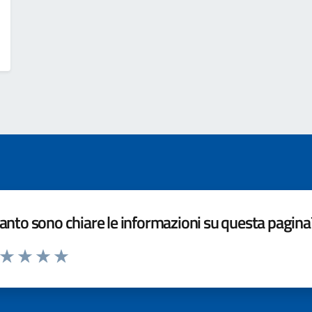
nto sono chiare le informazioni su questa pagina
a da 1 a 5 stelle la pagina
ta 1 stelle su 5
Valuta 2 stelle su 5
Valuta 3 stelle su 5
Valuta 4 stelle su 5
Valuta 5 stelle su 5