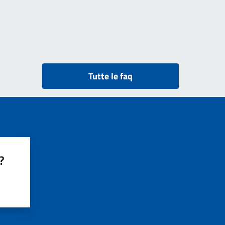
Tutte le faq
?