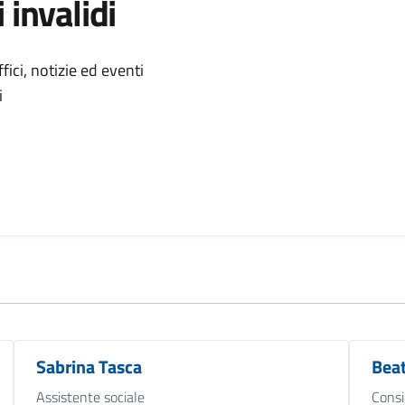
 invalidi
 notizia
ici, notizie ed eventi
i
Sabrina Tasca
Beat
Assistente sociale
Consi