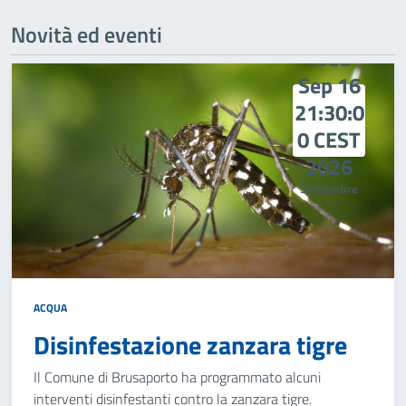
Novità ed eventi
Wed
Sep 16
21:30:0
0 CEST
2026
Settembre
ACQUA
Disinfestazione zanzara tigre
Il Comune di Brusaporto ha programmato alcuni
interventi disinfestanti contro la zanzara tigre.