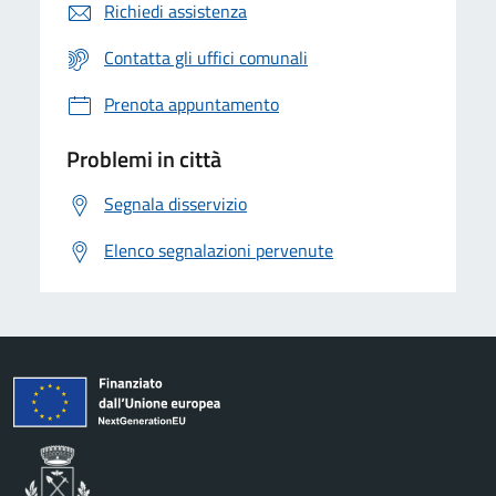
Richiedi assistenza
Contatta gli uffici comunali
Prenota appuntamento
Problemi in città
Segnala disservizio
Elenco segnalazioni pervenute