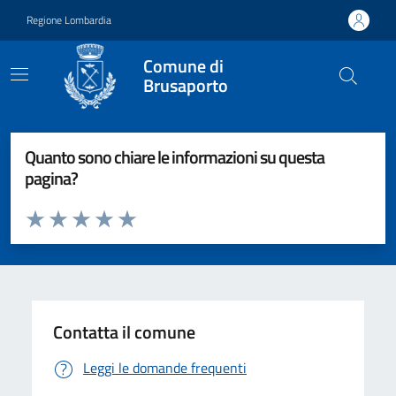
Vai ai contenuti
Vai al footer
Regione Lombardia
Comune di
Brusaporto
Quanto sono chiare le informazioni su questa
pagina?
Valuta da 1 a 5 stelle la pagina
Valuta 1 stelle su 5
Valuta 2 stelle su 5
Valuta 3 stelle su 5
Valuta 4 stelle su 5
Valuta 5 stelle su 5
Contatta il comune
Leggi le domande frequenti