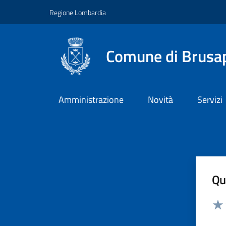
Vai ai contenuti
Vai al footer
Regione Lombardia
Comune di Brusa
Amministrazione
Novità
Servizi
Qua
Valut
Valu