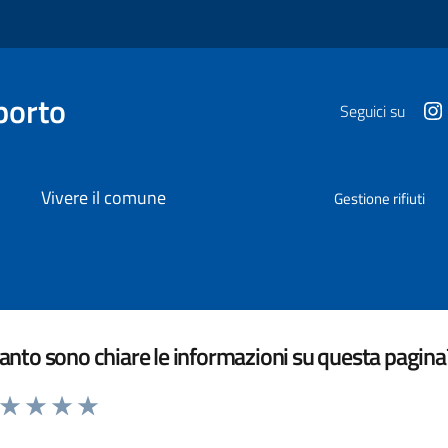
porto
Seguici su
Vivere il comune
Gestione rifiuti
nto sono chiare le informazioni su questa pagina
a da 1 a 5 stelle la pagina
ta 1 stelle su 5
Valuta 2 stelle su 5
Valuta 3 stelle su 5
Valuta 4 stelle su 5
Valuta 5 stelle su 5