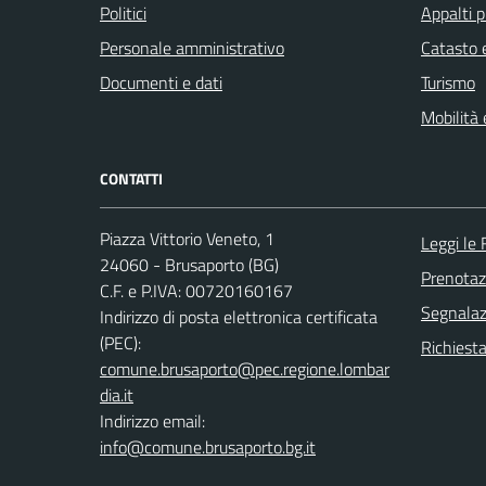
Politici
Appalti p
Personale amministrativo
Catasto e
Documenti e dati
Turismo
Mobilità 
CONTATTI
Piazza Vittorio Veneto, 1
Leggi le
24060 - Brusaporto (BG)
Prenota
C.F. e P.IVA: 00720160167
Segnalazi
Indirizzo di posta elettronica certificata
(PEC):
Richiesta
comune.brusaporto@pec.regione.lombar
dia.it
Indirizzo email:
info@comune.brusaporto.bg.it