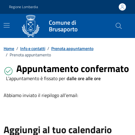
Vai ai contenuti
Vai al footer
Regione Lombardia
Comune di
Brusaporto
Home
/
Info e contatti
/
Prenota appuntamento
/
Prenota appuntamento
Appuntamento confermato
L’appuntamento è fissato per
dalle ore alle ore
Abbiamo inviato il riepilogo all’email:
Aggiungi al tuo calendario