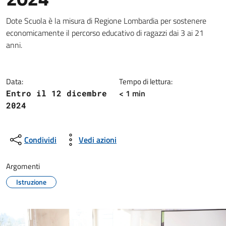
Dettagli della notizia
Dote Scuola è la misura di Regione Lombardia per sostenere
economicamente il percorso educativo di ragazzi dai 3 ai 21
anni.
Data:
Tempo di lettura:
< 1 min
Entro il 12 dicembre
2024
Condividi
Vedi azioni
Argomenti
Istruzione