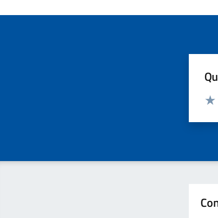
Qua
Valut
Valu
Con