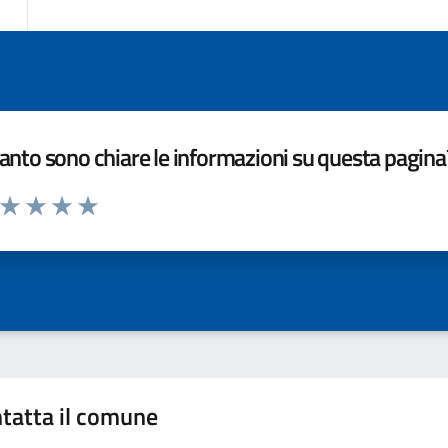
nto sono chiare le informazioni su questa pagina
a da 1 a 5 stelle la pagina
ta 1 stelle su 5
Valuta 2 stelle su 5
Valuta 3 stelle su 5
Valuta 4 stelle su 5
Valuta 5 stelle su 5
tatta il comune