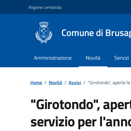
Vai ai contenuti
Vai al footer
Regione Lombardia
Comune di Brusa
Amministrazione
Novità
Servizi
Home
/
Novità
/
Avvisi
/
"Girotondo", aperte le
"Girotondo", aperte
servizio per l'a