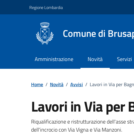
Vai ai contenuti
Vai al footer
Regione Lombardia
Comune di Brusa
Amministrazione
Novità
Servizi
Home
/
Novità
/
Avvisi
/
Lavori in Via per Bag
Lavori in Via per
Dettagli della notizi
Riqualificazione e ristrutturazione dell'asse st
dell'incrocio con Via Vigna e Via Manzoni.