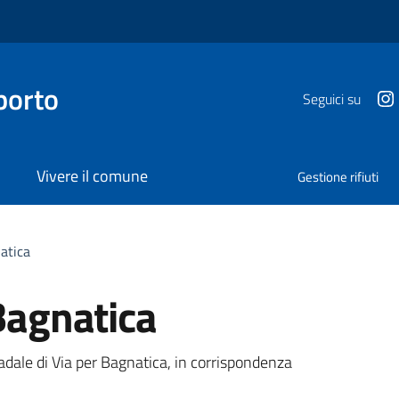
porto
Seguici su
Vivere il comune
Gestione rifiuti
natica
 Bagnatica
a
radale di Via per Bagnatica, in corrispondenza