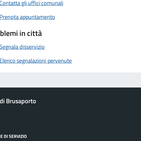
Contatta gli uffici comunali
Prenota appuntamento
blemi in città
Segnala disservizio
Elenco segnalazioni pervenute
di Brusaporto
E DI SERVIZIO