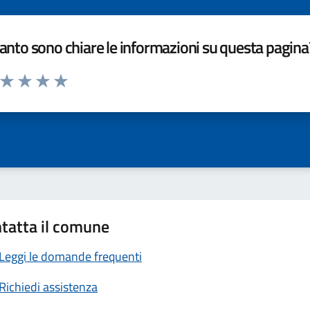
nto sono chiare le informazioni su questa pagina
a da 1 a 5 stelle la pagina
ta 1 stelle su 5
Valuta 2 stelle su 5
Valuta 3 stelle su 5
Valuta 4 stelle su 5
Valuta 5 stelle su 5
tatta il comune
Leggi le domande frequenti
Richiedi assistenza