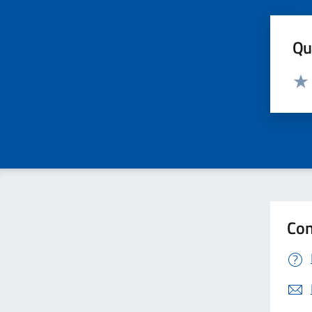
Qua
Valut
Valu
Con