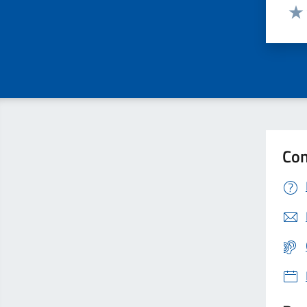
Valut
Valu
Con