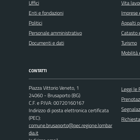
Uffici
Vita lavo
Enti e fondazioni
Imprese 
Politici
Appalti p
Personale amministrativo
Catasto e
Documenti e dati
Turismo
Mobilità 
CONTATTI
Piazza Vittorio Veneto, 1
Leggi le
24060 - Brusaporto (BG)
Prenota
C.F. e P.IVA: 00720160167
Segnalazi
Indirizzo di posta elettronica certificata
(PEC):
Richiesta
comune.brusaporto@pec.regione.lombar
dia.it