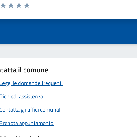
a da 1 a 5 stelle la pagina
ta 1 stelle su 5
Valuta 2 stelle su 5
Valuta 3 stelle su 5
Valuta 4 stelle su 5
Valuta 5 stelle su 5
tatta il comune
Leggi le domande frequenti
Richiedi assistenza
Contatta gli uffici comunali
Prenota appuntamento