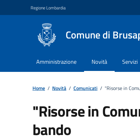
Vai ai contenuti
Vai al footer
Regione Lombardia
Comune di Brusa
Amministrazione
Novità
Servizi
Home
/
Novità
/
Comunicati
/
"Risorse in Comu
"Risorse in Comun
bando