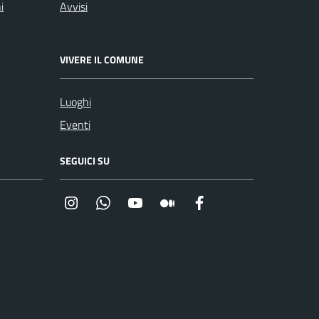
i
Avvisi
VIVERE IL COMUNE
Luoghi
Eventi
SEGUICI SU
Instagram
Whatsapp
YouTube
Medium
Facebook