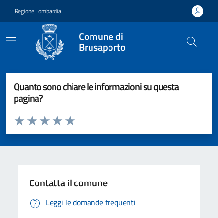
Vai ai contenuti
Vai al footer
Regione Lombardia
Comune di
Brusaporto
Quanto sono chiare le informazioni su questa
pagina?
Valuta da 1 a 5 stelle la pagina
Valuta 1 stelle su 5
Valuta 2 stelle su 5
Valuta 3 stelle su 5
Valuta 4 stelle su 5
Valuta 5 stelle su 5
Contatta il comune
Leggi le domande frequenti