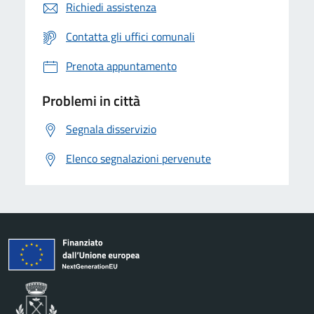
Richiedi assistenza
Contatta gli uffici comunali
Prenota appuntamento
Problemi in città
Segnala disservizio
Elenco segnalazioni pervenute