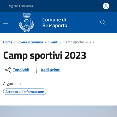
Vai ai contenuti
Vai al footer
Regione Lombardia
Comune di
Brusaporto
Home
/
Vivere il comune
/
Eventi
/
Camp sportivi 2023
Camp sportivi 2023
Dettagli della notizia
Condividi
Vedi azioni
Argomenti
Accesso all'informazione