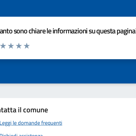
nto sono chiare le informazioni su questa pagina
a da 1 a 5 stelle la pagina
ta 1 stelle su 5
Valuta 2 stelle su 5
Valuta 3 stelle su 5
Valuta 4 stelle su 5
Valuta 5 stelle su 5
tatta il comune
Leggi le domande frequenti
Richiedi assistenza