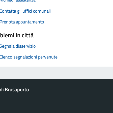
Contatta gli uffici comunali
Prenota appuntamento
blemi in città
Segnala disservizio
Elenco segnalazioni pervenute
di Brusaporto