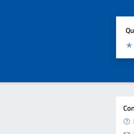
Qua
Valut
Valu
Con