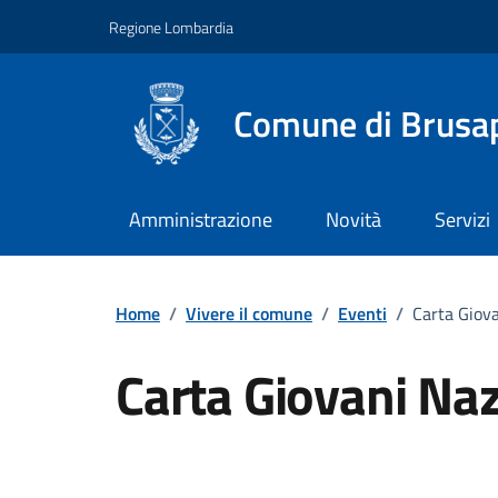
Vai ai contenuti
Vai al footer
Regione Lombardia
Comune di Brusa
Amministrazione
Novità
Servizi
Home
/
Vivere il comune
/
Eventi
/
Carta Giov
Carta Giovani Na
Dettagli della notizi