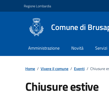
Vai ai contenuti
Vai al footer
Regione Lombardia
Comune di Brusa
Amministrazione
Novità
Servizi
Home
/
Vivere il comune
/
Eventi
/
Chiusure e
Chiusure estive
Dettagli della notizi