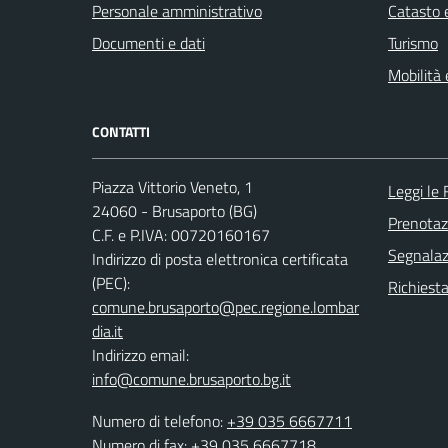
Personale amministrativo
Catasto e
Documenti e dati
Turismo
Mobilità 
CONTATTI
Piazza Vittorio Veneto, 1
Leggi le
24060 - Brusaporto (BG)
Prenota
C.F. e P.IVA: 00720160167
Segnalazi
Indirizzo di posta elettronica certificata
(PEC):
Richiesta
comune.brusaporto@pec.regione.lombar
dia.it
Indirizzo email:
info@comune.brusaporto.bg.it
Numero di telefono:
+39 035 6667711
Numero di fax: +39 035 6667718