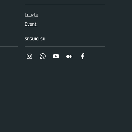
Luoghi
Eventi
SEGUICI SU
Instagram
Whatsapp
YouTube
Medium
Facebook