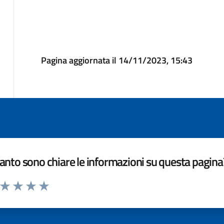
Pagina aggiornata il 14/11/2023, 15:43
nto sono chiare le informazioni su questa pagina
a da 1 a 5 stelle la pagina
ta 1 stelle su 5
Valuta 2 stelle su 5
Valuta 3 stelle su 5
Valuta 4 stelle su 5
Valuta 5 stelle su 5