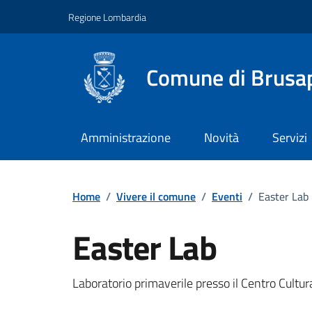
Vai ai contenuti
Vai al footer
Regione Lombardia
Comune di Brusa
Amministrazione
Novità
Servizi
Home
/
Vivere il comune
/
Eventi
/
Easter Lab
Easter Lab
Dettagli della notizi
Laboratorio primaverile presso il Centro Cultura