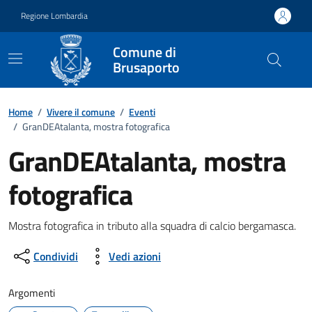
Vai ai contenuti
Vai al footer
Regione Lombardia
Comune di
Brusaporto
Home
/
Vivere il comune
/
Eventi
/
GranDEAtalanta, mostra fotografica
GranDEAtalanta, mostra
fotografica
Dettagli della notizia
Mostra fotografica in tributo alla squadra di calcio bergamasca.
Condividi
Vedi azioni
Argomenti