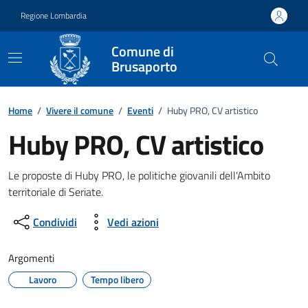
Vai ai contenuti
Vai al footer
Regione Lombardia
Comune di
Brusaporto
Home
/
Vivere il comune
/
Eventi
/
Huby PRO, CV artistico
Huby PRO, CV artistico
Dettagli della notizia
Le proposte di Huby PRO, le politiche giovanili dell'Ambito
territoriale di Seriate.
Condividi
Vedi azioni
Argomenti
Lavoro
Tempo libero