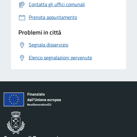
Contatta gli uffici comunali
Prenota appuntamento
Problemi in città
Segnala disservizio
Elenco segnalazioni pervenute