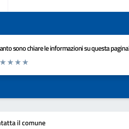
nto sono chiare le informazioni su questa pagina
a da 1 a 5 stelle la pagina
ta 1 stelle su 5
Valuta 2 stelle su 5
Valuta 3 stelle su 5
Valuta 4 stelle su 5
Valuta 5 stelle su 5
tatta il comune