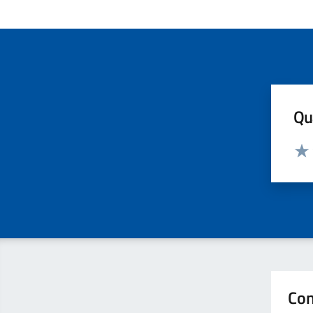
Qua
Valut
Valu
Con