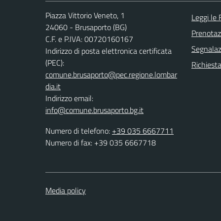
Piazza Vittorio Veneto, 1
Leggi le
24060 - Brusaporto (BG)
Prenota
C.F. e P.IVA: 00720160167
Segnalazi
Indirizzo di posta elettronica certificata
(PEC):
Richiesta
comune.brusaporto@pec.regione.lombar
dia.it
Indirizzo email:
info@comune.brusaporto.bg.it
Numero di telefono:
+39 035 6667711
Numero di fax: +39 035 6667718
Media policy