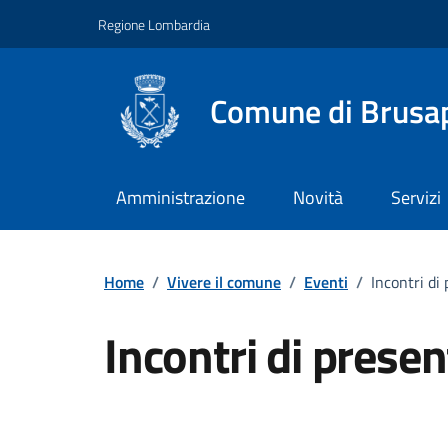
Vai ai contenuti
Vai al footer
Regione Lombardia
Comune di Brusa
Amministrazione
Novità
Servizi
Home
/
Vivere il comune
/
Eventi
/
Incontri di
Incontri di prese
Dettagli della notizi