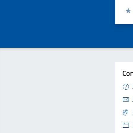
Valut
Valu
Con