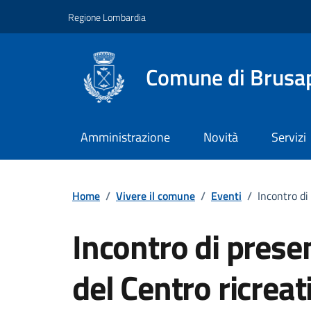
Vai ai contenuti
Vai al footer
Regione Lombardia
Comune di Brusa
Amministrazione
Novità
Servizi
Home
/
Vivere il comune
/
Eventi
/
Incontro di
Incontro di prese
del Centro ricrea