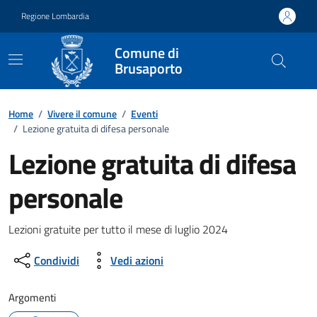
Vai ai contenuti
Vai al footer
Regione Lombardia
Comune di
Brusaporto
Home
/
Vivere il comune
/
Eventi
/
Lezione gratuita di difesa personale
Lezione gratuita di difesa
personale
Dettagli della notizia
Lezioni gratuite per tutto il mese di luglio 2024
Condividi
Vedi azioni
Argomenti