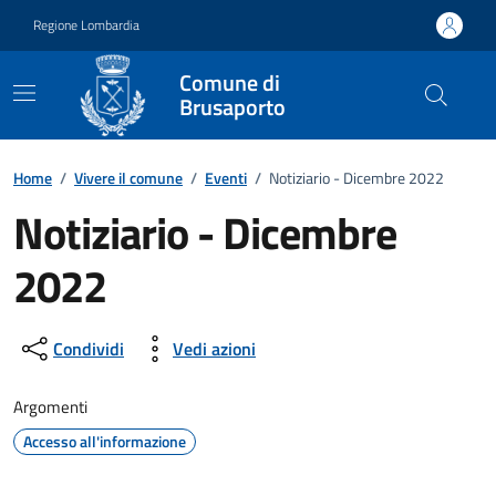
Vai ai contenuti
Vai al footer
Regione Lombardia
Comune di
Brusaporto
Home
/
Vivere il comune
/
Eventi
/
Notiziario - Dicembre 2022
Notiziario - Dicembre
2022
Dettagli della notizia
Condividi
Vedi azioni
Argomenti
Accesso all'informazione