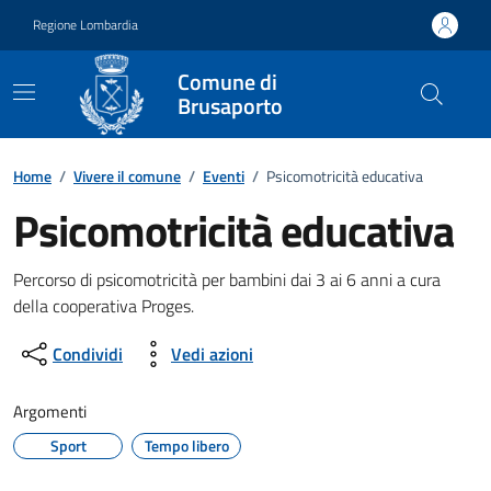
Vai ai contenuti
Vai al footer
Regione Lombardia
Comune di
Brusaporto
Home
/
Vivere il comune
/
Eventi
/
Psicomotricità educativa
Psicomotricità educativa
Dettagli della notizia
Percorso di psicomotricità per bambini dai 3 ai 6 anni a cura
della cooperativa Proges.
Condividi
Vedi azioni
Argomenti
Sport
Tempo libero