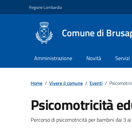
Vai ai contenuti
Vai al footer
Regione Lombardia
Comune di Brusa
Amministrazione
Novità
Servizi
Home
/
Vivere il comune
/
Eventi
/
Psicomotric
Psicomotricità ed
Dettagli della notizi
Percorso di psicomotricità per bambini dai 3 ai