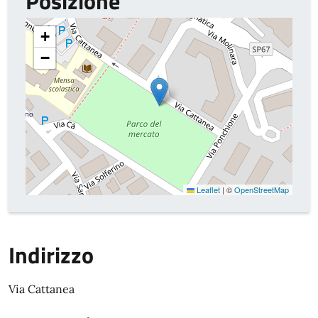
Posizione
+
−
Leaflet
|
©
OpenStreetMap
Indirizzo
Via Cattanea