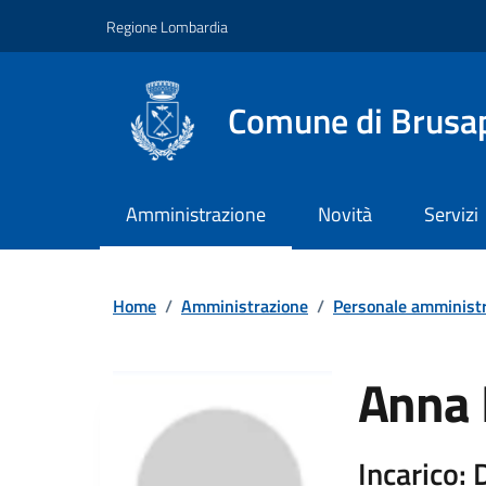
Vai ai contenuti
Vai al footer
Regione Lombardia
Comune di Brusa
Amministrazione
Novità
Servizi
Home
/
Amministrazione
/
Personale amministr
Anna 
Incarico: 