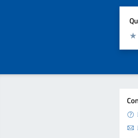
Qua
Valut
Valu
Con