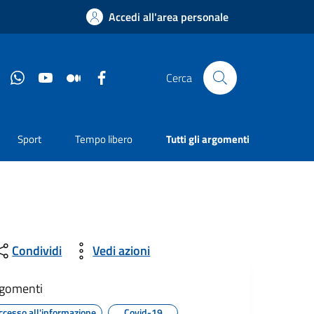
Accedi all'area personale
Instagram
Whatsapp
YouTube
Medium
Facebook
Cerca
Sport
Tempo libero
Tutti gli argomenti
Condividi
Vedi azioni
gomenti
ccesso all'informazione
Covid-19