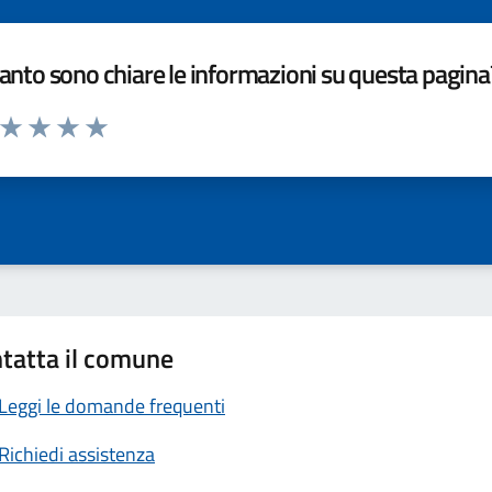
nto sono chiare le informazioni su questa pagina
a da 1 a 5 stelle la pagina
ta 1 stelle su 5
Valuta 2 stelle su 5
Valuta 3 stelle su 5
Valuta 4 stelle su 5
Valuta 5 stelle su 5
tatta il comune
Leggi le domande frequenti
Richiedi assistenza