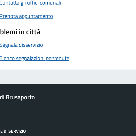
Contatta gli uffici comunali
Prenota appuntamento
blemi in città
Segnala disservizio
Elenco segnalazioni pervenute
di Brusaporto
E DI SERVIZIO