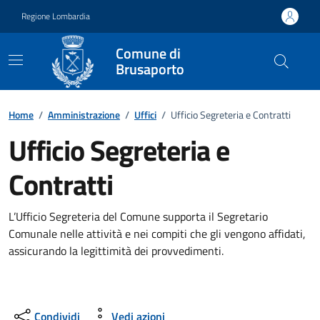
Vai ai contenuti
Vai al footer
Regione Lombardia
Comune di
Brusaporto
Dettagli dell'ufficio
Home
/
Amministrazione
/
Uffici
/
Ufficio Segreteria e Contratti
Ufficio Segreteria e
Contratti
L’Ufficio Segreteria del Comune supporta il Segretario
Comunale nelle attività e nei compiti che gli vengono affidati,
assicurando la legittimità dei provvedimenti.
Condividi
Vedi azioni