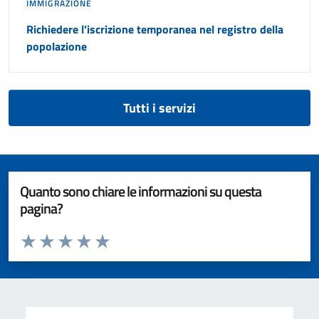
IMMIGRAZIONE
Richiedere l'iscrizione temporanea nel registro della
popolazione
Tutti i servizi
Quanto sono chiare le informazioni su questa
pagina?
Valuta da 1 a 5 stelle la pagina
Valuta 1 stelle su 5
Valuta 2 stelle su 5
Valuta 3 stelle su 5
Valuta 4 stelle su 5
Valuta 5 stelle su 5