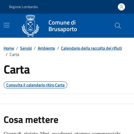
Vai ai contenuti
Vai al footer
Regione Lombardia
Comune di
Brusaporto
Dettaglio raccolta rifiuti
Home
/
Servizi
/
Ambiente
/
Calendario della raccolta dei rifiuti
/
Carta
Carta
Consulta il calendario ritiro Carta
Cosa mettere
Giornali, riviste, libri, quaderni, stampa commerciale,