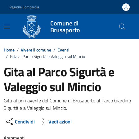
Vai ai contenuti
Vai al footer
Regione Lombardia
Comune di
Brusaporto
Home
/
Vivere il comune
/
Eventi
/
Gita al Parco Sigurtà e Valeggio sul Mincio
Gita al Parco Sigurtà e
Valeggio sul Mincio
Dettagli della notizia
Gita al primaverile del Comune di Brusaporto al Parco Giardino
Sigurtà e a Valeggio sul Mincio.
Condividi
Vedi azioni
Argomenti