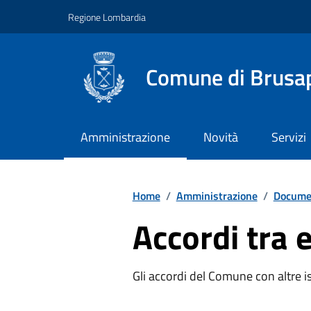
Vai ai contenuti
Vai al footer
Regione Lombardia
Comune di Brusa
Amministrazione
Novità
Servizi
Home
/
Amministrazione
/
Documen
Accordi tra e
Gli accordi del Comune con altre is