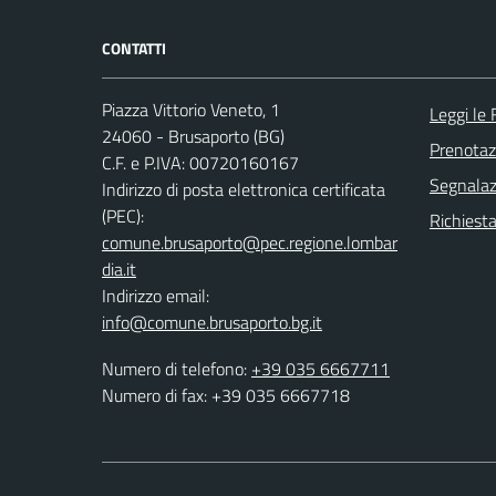
CONTATTI
Piazza Vittorio Veneto, 1
Leggi le
24060 - Brusaporto (BG)
Prenota
C.F. e P.IVA: 00720160167
Segnalazi
Indirizzo di posta elettronica certificata
(PEC):
Richiesta
comune.brusaporto@pec.regione.lombar
dia.it
Indirizzo email:
info@comune.brusaporto.bg.it
Numero di telefono:
+39 035 6667711
Numero di fax: +39 035 6667718