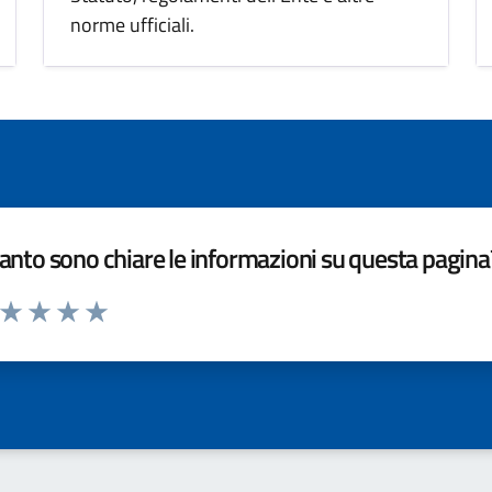
norme ufficiali.
nto sono chiare le informazioni su questa pagina
a da 1 a 5 stelle la pagina
ta 1 stelle su 5
Valuta 2 stelle su 5
Valuta 3 stelle su 5
Valuta 4 stelle su 5
Valuta 5 stelle su 5