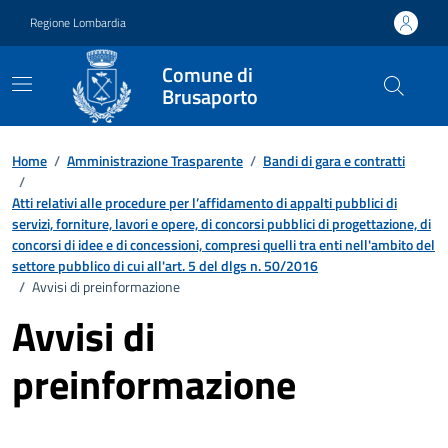
Vai ai contenuti
Vai al footer
Regione Lombardia
Comune di
Brusaporto
Home
/
Amministrazione Trasparente
/
Bandi di gara e contratti
/
Atti relativi alle procedure per l’affidamento di appalti pubblici di
servizi, forniture, lavori e opere, di concorsi pubblici di progettazione, di
concorsi di idee e di concessioni, compresi quelli tra enti nell'ambito del
settore pubblico di cui all'art. 5 del dlgs n. 50/2016
/
Avvisi di preinformazione
Avvisi di
preinformazione