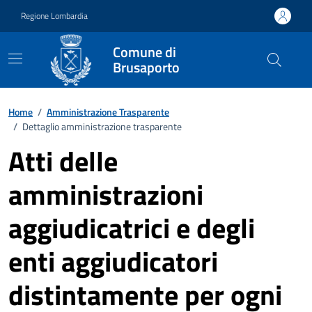
Vai ai contenuti
Vai al footer
Regione Lombardia
Comune di
Brusaporto
Home
/
Amministrazione Trasparente
/
Dettaglio amministrazione trasparente
Atti delle
amministrazioni
aggiudicatrici e degli
enti aggiudicatori
distintamente per ogni